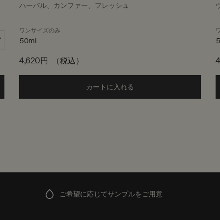
ハーバル、カンファー、フレッシュ
ワンサイズのみ
50mL
4,620円
（税込）
ム アロマティック ハンドウォッシュ to cart
カートに入れる
Add the イソップ ハーバル 
ご希望に応じてサンプルをご用意