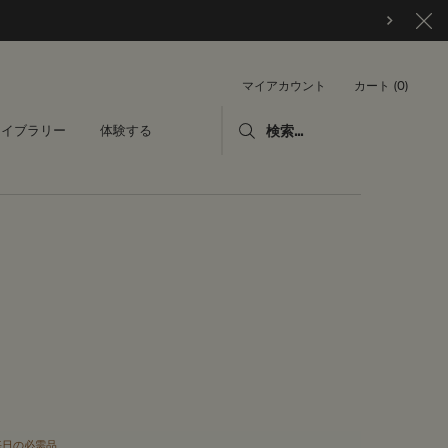
カート
0
マイアカウント
0 カート内の製品
ライブラリー
体験する
検索...
毎日の必需品
毎日の必需