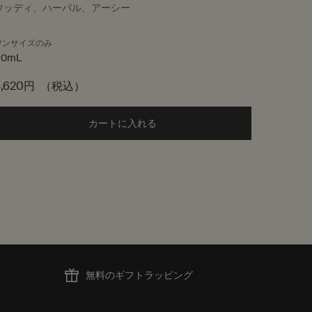
ウッディ、ハーバル、アーシー
グリーン
ワンサイズのみ
サイ
50mL
4,620円
（税込）
6,160円
ボディスプレー to cart
カートに入れる
Add the イソップ ボディスプレー to 
無料のギフトラッピング