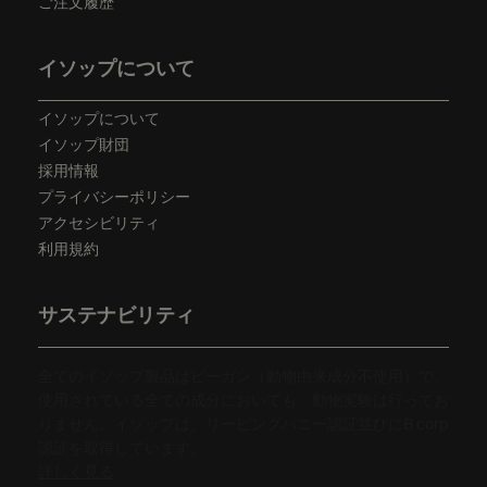
ご注文履歴
イソップについて
イソップについて
イソップ財団
採用情報
プライバシーポリシー
アクセシビリティ
利用規約
サステナビリティ
全てのイソップ製品はビーガン（動物由来成分不使用）で、
使用されている全ての成分においても、動物実験は行ってお
りません。イソップは、リーピングバニー認証並びにB corp
認証を取得しています。
詳しく見る