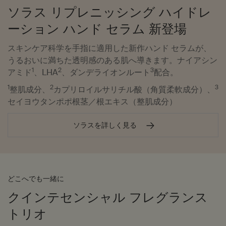
ソラス リプレニッシング ハイドレ
ーション ハンド セラム 新登場
スキンケア科学を手指に適用した新作ハンド セラムが、
うるおいに満ちた透明感のある肌へ導きます。ナイアシン
1
2
3
アミド
、LHA
、ダンデライオンルート
配合。
1
2
3
整肌成分、
カプリロイルサリチル酸（角質柔軟成分）、
セイヨウタンポポ根茎／根エキス（整肌成分）
ソラスを詳しく見る
どこへでも一緒に
クインテセンシャル フレグランス
トリオ