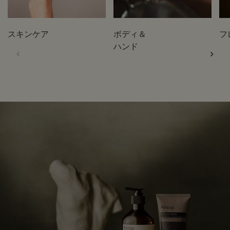
スキンケア
ボディ＆
フ
ハンド