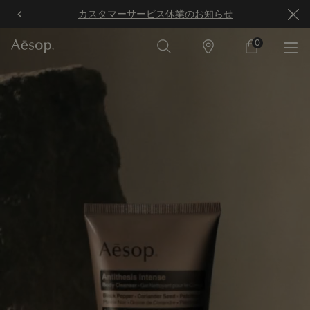
らせ
2026年9月8日まで全品送料無料
メインコンテンツ
0
店
カ
0 カート内の製
舗
ー
ト