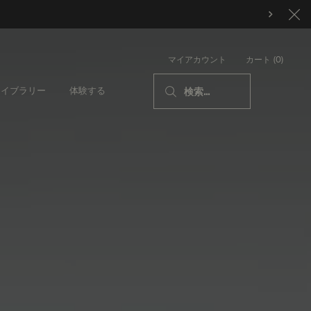
カート
0
マイアカウント
0 カート内の製品
ライブラリー
体験する
検索...