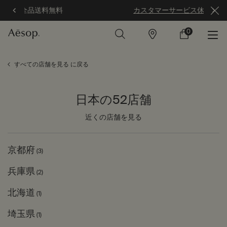
カスタマーサービス休業のお知らせ
0
店
カ
0 カート内の製
舗
ー
ト
メインコンテンツ
すべての店舗を見る に戻る
日本の52店舗
近くの店舗を見る
京都府
(3)
兵庫県
(2)
北海道
(1)
埼玉県
(1)