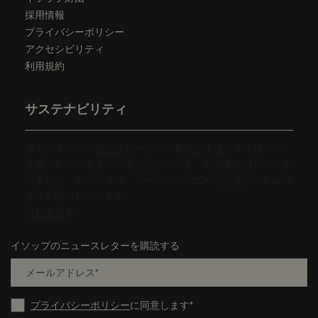
採用情報
プライバシーポリシー
アクセシビリティ
利用規約
サステナビリティ
全てのイソップ製品はビーガン（動物由来成分不使用）で、
使用されている全ての成分においても、動物実験は行ってお
りません。イソップは、リーピングバニー認証並びにB corp
認証を取得しています。
詳しく見る
イソップのニュースレターを購読する
メールアドレス
*
プライバシーポリシー
に同意します
*