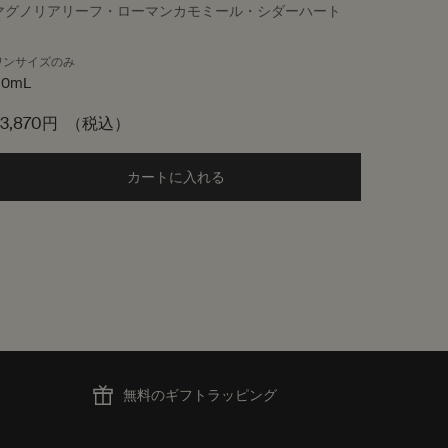
マグノリアリーフ・ローマンカモミール・シダーハート
グリーン
ワンサイズのみ
サイズ
50mL
23,870円
（税込）
6,160円
ボディスプレー to cart
カートに入れる
Add the オルナー オードパルファム t
無料のギフトラッピング