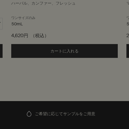
ハーバル、カンファー、フレッシュ
ワンサイズのみ
50mL
4,620円
（税込）
ム アロマティック ハンドウォッシュ to cart
カートに入れる
Add the イソップ ハーバル 
ご希望に応じてサンプルをご用意