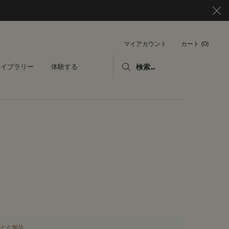
カート
0
マイアカウント
0 カート内の製品
ライブラリー
体験する
検索...
新たな製品
毎日の必需