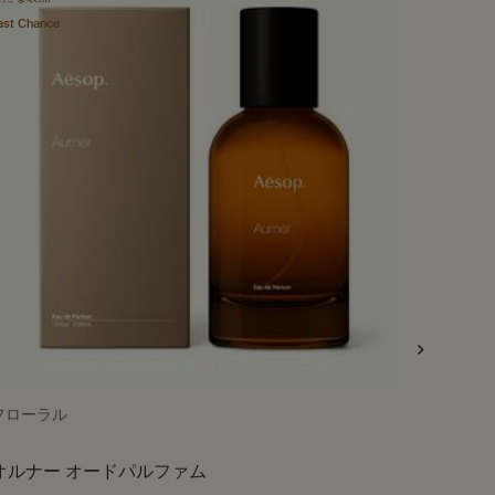
ast Chance
フローラル
ボディク
オルナー オードパルファム
ゼラニ