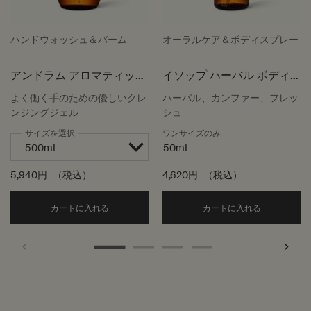
ハンドウォッシュ＆バーム
オーラルケア＆ボディスプレー
アンドラム アロマティック
イソップ ハーバル ボディ
ハンドウォッシュ
スプレー
よく働く手のための優しいクレ
ハーバル、カンファー、フレッ
ンジングジェル
シュ
サイズを選択
ワンサイズのみ
50mL
5,940円
（税込）
4,620円
（税込）
Add the アンドラム アロマティック ハンドウォッ
Add the
カートに入れる
カートに入れる