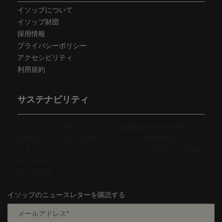
イソップについて
イソップ財団
採用情報
プライバシーポリシー
アクセシビリティ
利用規約
サステナビリティ
全てのイソップ製品はビーガン（動物由来成分不使用）で、
使用されている全ての成分においても、動物実験は行ってお
りません。イソップは、リーピングバニー認証並びにB corp
認証を取得しています。
詳しく見る
イソップのニュースレターを購読する
メールアドレス
*