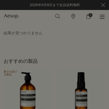
2026年9月8日まで全品送料無料
0
店
カ
0 カート内の製
舗
ー
ト
メインコンテンツ
結果が見つかりません
おすすめの製品
愛され続け
る製品