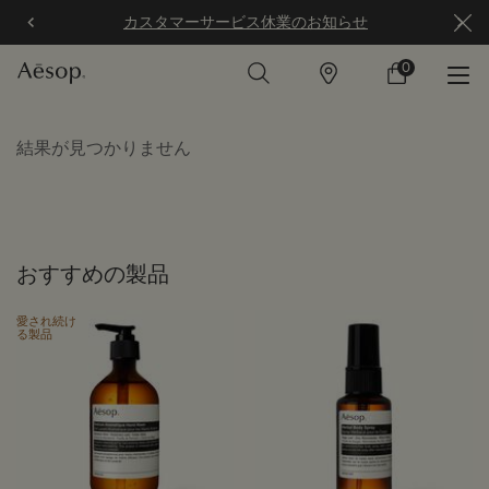
カスタマーサービス休業のお知らせ
0
店
カ
0 カート内の製
舗
ー
ト
メインコンテンツ
結果が見つかりません
おすすめの製品
愛され続け
る製品