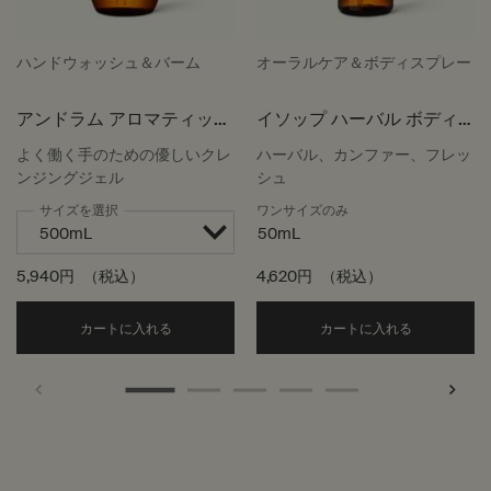
ハンドウォッシュ＆バーム
オーラルケア＆ボディスプレー
アンドラム アロマティック
イソップ ハーバル ボディ
ハンドウォッシュ
スプレー
よく働く手のための優しいクレ
ハーバル、カンファー、フレッ
ンジングジェル
シュ
サイズを選択
ワンサイズのみ
50mL
5,940円
（税込）
4,620円
（税込）
Add the アンドラム アロマティック ハンドウォッ
Add the
カートに入れる
カートに入れる