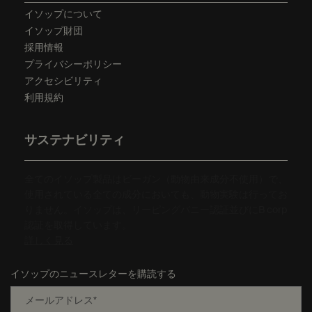
イソップについて
イソップ財団
採用情報
プライバシーポリシー
アクセシビリティ
利用規約
サステナビリティ
全てのイソップ製品はビーガン（動物由来成分不使用）で、
使用されている全ての成分においても、動物実験は行ってお
りません。イソップは、リーピングバニー認証並びにB corp
認証を取得しています。
詳しく見る
イソップのニュースレターを購読する
メールアドレス
*