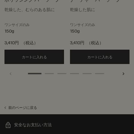
乾燥した、むらのある肌に
乾燥した肌に
ワンサイズのみ
ワンサイズのみ
150g
150g
3,410円
（税込）
3,410円
（税込）
Add the ポリッシング バー ソープ to cart
Add the 
カートに入れる
カートに入れる
前のページに戻る
安全なお支払い方法