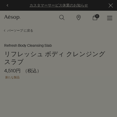
カスタマーサービス休業のお知らせ
0
店
カ
0 カート内の製
舗
ー
ト
メインコンテンツ
バーソープ に戻る
Refresh Body Cleansing Slab
リフレッシュ ボディ クレンジング
スラブ
4,510円
（税込）
新たな製品