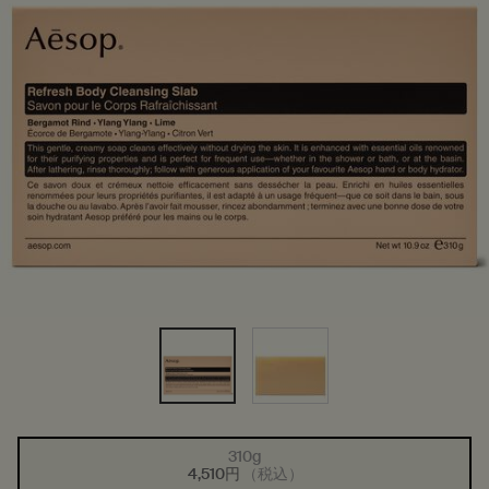
310g
1つのサイズが利用可能
選択済み
商品バリエーションは在庫切れです
, 1/1
4,510円
（税込）