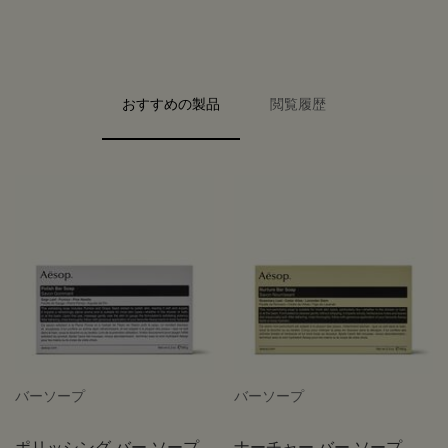
PDP Video Fullscreen Flowplayer
PDP Slice 40/60
PDP Slice 60/40
PDP carousel range
PDP FAQ
PDP carousel with text
PDP Video Flowplayer just on mobile
PDP Slot with tabs
おすすめの製品
閲覧履歴
バーソープ
バーソープ
ポリッシング バー ソープ
ナーチャー バー ソープ