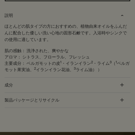
PDP Tabs
説明
ほとんどの肌タイプの方におすすめの、植物由来オイルをふんだ
んに配合した優しい洗い心地の固形石鹸です。入浴時やシンクで
の使用に適しています。
肌の感触：
洗浄された、爽やかな
アロマ：
シトラス、フローラル、フレッシュ
1
2
3
1
主要成分：
ベルガモットの皮
・イランイラン
・ライム
（
ベルガ
2
3
モット果実油、
イランイラン花油、
ライム油） ）
成分
製品パッケージとリサイクル
PDP Customer Service Banner
適用する方法