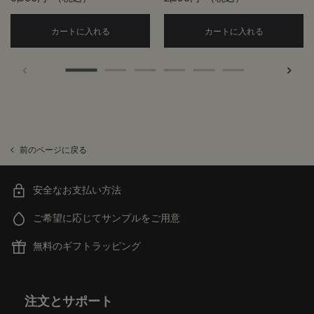
Add the アンドラム エクスペディエント ハンドジ
Add the
カートに入れる
カートに入れる
前のページに戻る
安全なお支払い方法
ご希望に応じてサンプルをご用意
無料のギフトラッピング
フッターナビゲーション
注文とサポート