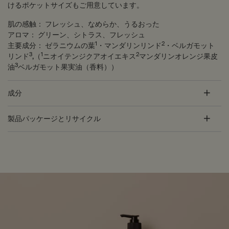
けるポケットサイズもご用意しています。
肌の感触：
フレッシュ、なめらか、うるおった
アロマ：
グリーン、シトラス、フレッシュ
1
2
主要成分：
ゼラニウムの葉
・マンダリンリンド
・ベルガモット
3
1
2
リンド
,（
ニオイテンジクアオイエキス
マンダリンオレンジ果皮
3
油
ベルガモット果実油（香料））
成分
製品パッケージとリサイクル
PDP Customer Service Banner
適用する方法