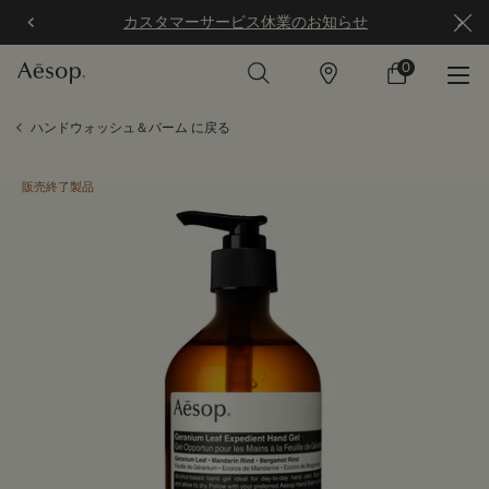
カスタマーサービス休業のお知らせ
0
店
カ
0 カート内の製
舗
ー
ト
メインコンテンツ
ハンドウォッシュ＆バーム に戻る
販売終了製品