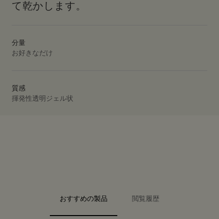
て乾かします。
分量
お好きなだけ
質感
揮発性透明ジェル状
PDP Video Fullscreen Flowplayer
PDP Slice 40/60
PDP Slice 60/40
PDP carousel range
PDP FAQ
PDP carousel with text
PDP Video Flowplayer just on mobile
PDP Slot with tabs
おすすめの製品
閲覧履歴