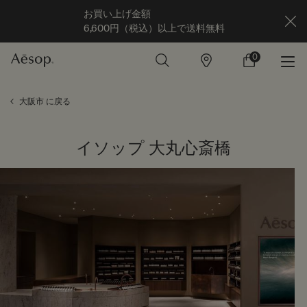
お買い上げ金額
6,600円（税込）以上で送料無料
0
店
カ
0 カート内の製
舗
ー
ト
メインコンテンツ
大阪市 に戻る
イソップ 大丸心斎橋