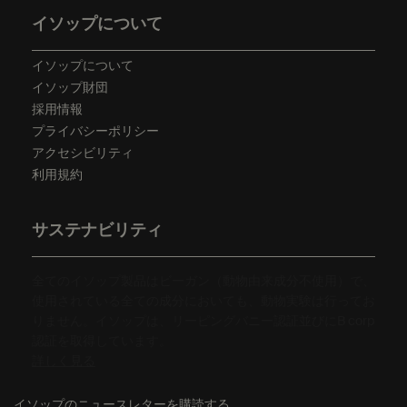
イソップについて
イソップについて
イソップ財団
採用情報
プライバシーポリシー
アクセシビリティ
利用規約
サステナビリティ
全てのイソップ製品はビーガン（動物由来成分不使用）で、
使用されている全ての成分においても、動物実験は行ってお
りません。イソップは、リーピングバニー認証並びにB corp
認証を取得しています。
詳しく見る
イソップのニュースレターを購読する