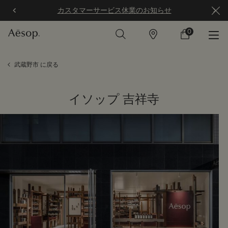
カスタマーサービス休業のお知らせ
0
店
カ
0 カート内の製
舗
ー
ト
メインコンテンツ
武蔵野市 に戻る
イソップ 吉祥寺