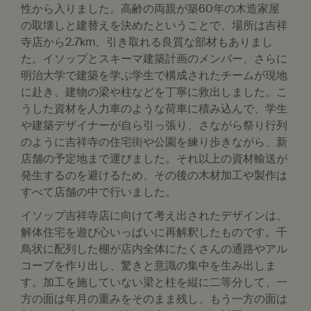
性から入りました。高齢の両親が築60年の木造家屋
の取壊しと建替えを決めたということで、場所は吉祥
寺店から2.7km、引き取れる良質な部材もありまし
た。イソップとスキーマ建築計画のメンバー、さらに
明治大学で建築を学ぶ学生で構成されたチームが現地
に赴き、建物の梁や柱などを丁寧に救出しました。こ
うした資材を人力車のような荷車に積み込んで、学生
や建築デザイナーが自ら引っ張り、さながら祭り行列
のように吉祥寺の住宅街や公園を練り歩きながら、新
店舗の予定地まで運びました。それ以上の資材輸送が
発生するのを避けるため、その後の木材加工や製作は
すべて店舗の中で行いました。
イソップ吉祥寺店に向けて考え出されたデザインは、
解体住宅を遊び心いっぱいに再解釈したものです。千
鳥状に配列した棚が店内全体にたくさんの通路やアル
コーブを作り出し、驚きと意識の集中を生み出しま
す。加工を施していない梁と柱を縦に二等分して、一
方の面は年月の重みをそのまま残し、もう一方の面は