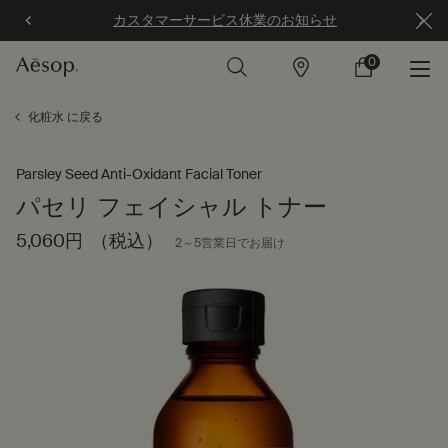
カスタマーサービス休業のお知らせ
0
店
カ
0 カート内の製
舗
ー
ト
メインコンテンツ
化粧水 に戻る
Parsley Seed Anti-Oxidant Facial Toner
パセリ フェイシャル トナー
5,060円
（税込）
2～5営業日でお届け