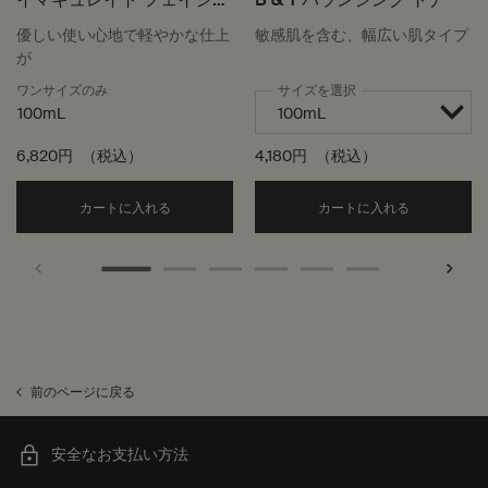
ル トナー
優しい使い心地で軽やかな仕上
敏感肌を含む、幅広い肌タイプ
が
ワンサイズのみ
サイズを選択
100mL
6,820円
（税込）
4,180円
（税込）
Add the イマキュレイト フェイシャル トナー to
Add the 
カートに入れる
カートに入れる
前のページに戻る
安全なお支払い方法