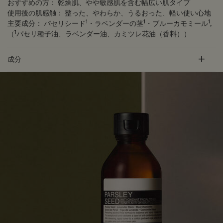
おすすめの方：
乾燥肌、やや敏感肌を含む幅広い肌タイプ
使用後の肌感触：
整った、やわらか、うるおった、軽い使い心地
1
1
1
主要成分：
パセリシード
・ラベンダーの茎
・ブルーカモミール
,
1
（
パセリ種子油、ラベンダー油、カミツレ花油（香料））
成分
PDP Customer Service Banner