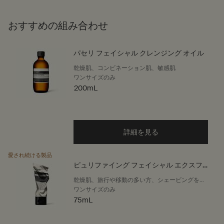
おすすめの組み合わせ
パセリ フェイシャル クレンジング オイル
乾燥肌、コンビネーション肌、敏感肌
ワンサイズのみ
200mL
詳細を見る
愛され続ける製品
ピュリファイング フェイシャル エクスフ
ォリアント
乾燥肌、旅行や移動の多い方、シェービングをす
る方、冬や冷涼な気候
ワンサイズのみ
75mL