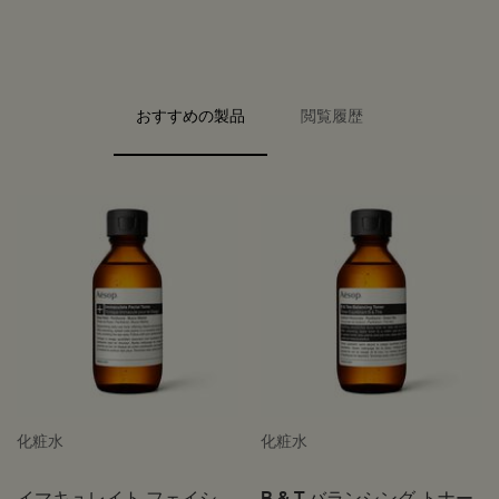
PDP Video Fullscreen Flowplayer
PDP Slice 40/60
PDP Slice 60/40
PDP carousel range
PDP FAQ
PDP carousel with text
おすすめの製品
閲覧履歴
PDP Video Flowplayer just on mobile
PDP Slot with tabs
化粧水
化粧水
イマキュレイト フェイシャ
B & T バランシング トナー