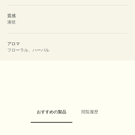
質感
液状
アロマ
フローラル、ハーバル
PDP Video Fullscreen Flowplayer
PDP Slice 40/60
PDP Slice 60/40
PDP carousel range
PDP FAQ
PDP carousel with text
おすすめの製品
閲覧履歴