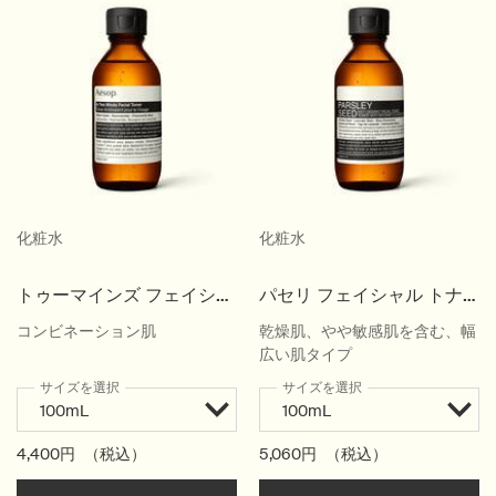
PDP Video Flowplayer just on mobile
PDP Slot with tabs
化粧水
化粧水
トゥーマインズ フェイシャ
パセリ フェイシャル トナ
ル トナー
ー
コンビネーション肌
乾燥肌、やや敏感肌を含む、幅
広い肌タイプ
サイズを選択
サイズを選択
4,400円
（税込）
5,060円
（税込）