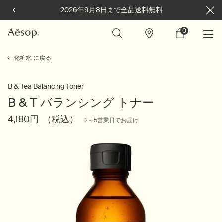
2026年9月8日まで全品送料無料
0
店
カ
0 カート内の製
舗
ー
ト
メインコンテンツ
化粧水 に戻る
B & Tea Balancing Toner
B & T バランシング トナー
4,180円
（税込）
2～5営業日でお届け