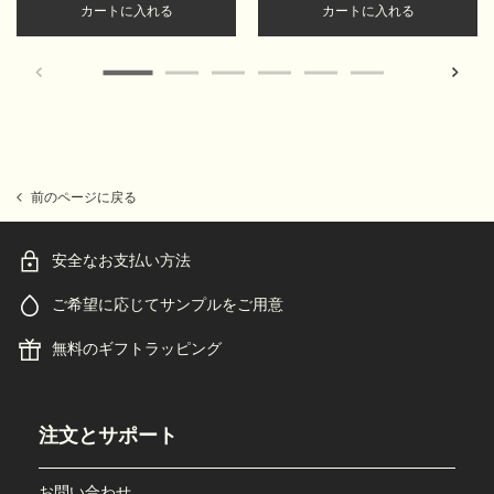
Add the トゥーマインズ フェイシャル トナー to
Add the
カートに入れる
カートに入れる
前のページに戻る
安全なお支払い方法
ご希望に応じてサンプルをご用意
無料のギフトラッピング
フッターナビゲーション
注文とサポート
お問い合わせ