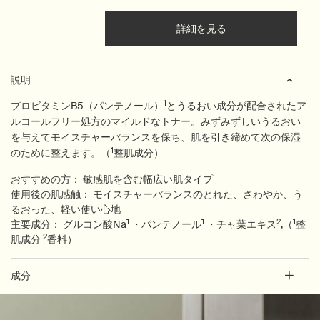
詳細を見る
PDP Tabs
説明
1
プロビタミンB5（パンテノール）
とうるおい成分が配合されたア
ルコールフリー処方のマイルドなトナー。みずみずしいうるおい
を与えてモイスチャーバランスを保ち、肌を引き締めて次の保湿
1
のために整えます。（
整肌成分）
おすすめの方：
敏感肌を含む幅広い肌タイプ
使用後の肌感触：
モイスチャーバランスのとれた、さわやか、う
るおった、軽い使い心地
1
1
2
1
主要成分：
グルコン酸Na
・パンテノール
・チャ葉エキス
,（
整
2
肌成分
香料）
成分
PDP Customer Service Banner