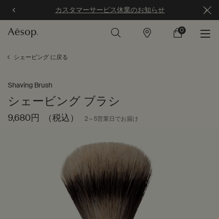
カスタマーサービス休業のお知らせ
0
店
カ
0 カート内の製
舗
ー
ト
メインコンテンツ
シェービング に戻る
Shaving Brush
シェービング ブラシ
9,680円
（税込）
2～5営業日でお届け