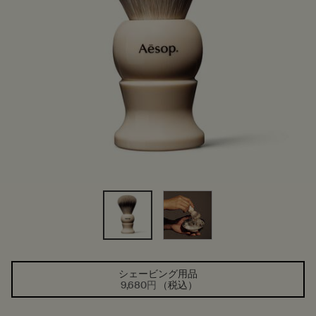
シェービング用品
1つのサイズが利用可能
選択済み
, 1/1
9,680円
（税込）