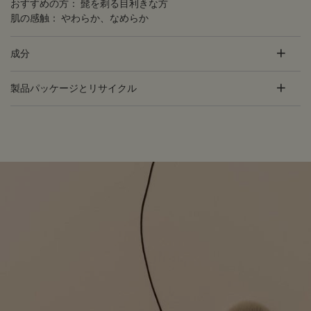
おすすめの方：
髭を剃る目利きな方
肌の感触：
やわらか、なめらか
成分
製品パッケージとリサイクル
PDP Customer Service Banner
適用する方法