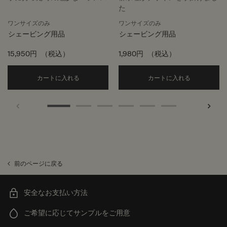
た
ワンサイズのみ
ワンサイズのみ
シェービング用品
シェービング用品
15,950円
（税込）
1,980円
（税込）
Add the ダブルエッジ レイザー to cart
Add the 
カートに入れる
カートに入れる
前のページに戻る
安全なお支払い方法
ご希望に応じてサンプルをご用意