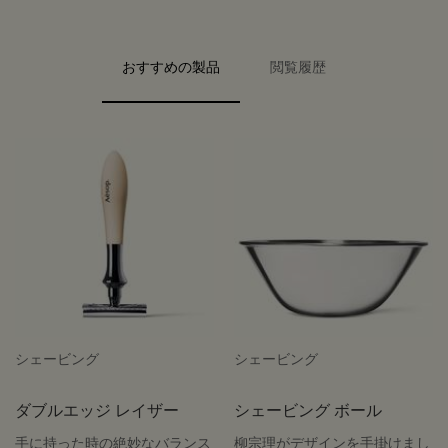
PDP carousel with text
PDP Video Flowplayer just on mobile
PDP Slot with tabs
おすすめの製品
閲覧履歴
シェービング
シェービング
ダブルエッジ レイザー
シェービング ボール
手に持った時の絶妙なバランス
柳宗理がデザインを手掛けまし