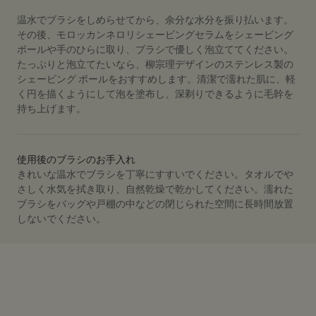
温水でブラシをしめらせてから、余分な水分を振り払います。
その後、モロッカンネロリシェービングセラムをシェービング
ボールや手のひらに取り、ブラシで優しく泡立ててください。
たっぷりと泡立てたいなら、柳宗理デザインのステンレス製の
シェービング ボールをおすすめします。清潔で濡れた肌に、軽
く円を描くようにして泡を塗布し、深剃りできるように毛幹を
持ち上げます。
使用後のブラシのお手入れ
きれいな温水でブラシを丁寧にすすいでください。タオルでや
さしく水気を拭き取り、自然乾燥で乾かしてください。濡れた
ブラシをバッグや戸棚の中などの閉じられた空間に長時間放置
しないでください。
PDP Video Fullscreen Flowplayer
PDP Slice 40/60
PDP Slice 60/40
PDP carousel range
PDP FAQ