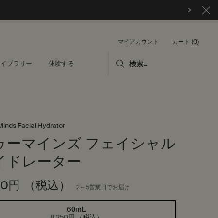
カート
0
マイアカウント
0 カート内の製品
ライブラリー
体験する
検索...
Minds Facial Hydrator
ゥーマインズ フェイシャル
イドレーター
50円
（税込）
2～5営業日でお届け
60mL
選択済み
, 1/1
8,250円
（税込）