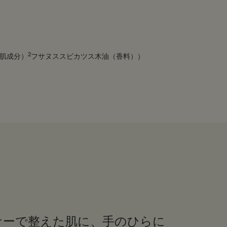
2
肌成分）
フサヌススピカツス木油（香料））
ナーで整えた肌に、手のひらに