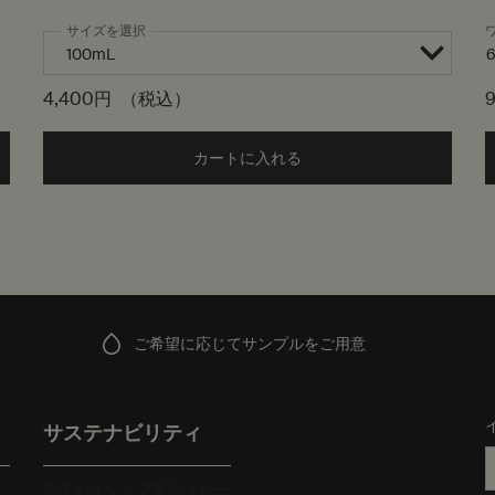
サイズを選択
4,400円
（税込）
ェイシャル ハイドレーター to cart
カートに入れる
Add the トゥーマインズ フ
ご希望に応じてサンプルをご用意
サステナビリティ
全てのイソップ製品はビー