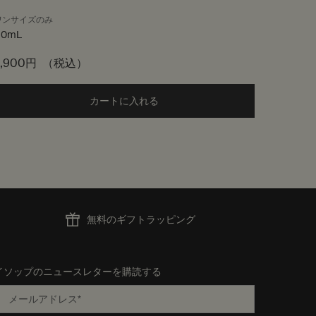
ワンサイズのみ
ワンサイ
60mL
15mL
9,900円
（税込）
8,140円
ェイシャル トナー to cart
カートに入れる
Add the パセリ フェイシャル ハイ
無料のギフトラッピング
イソップのニュースレターを購読する
メールアドレス
*