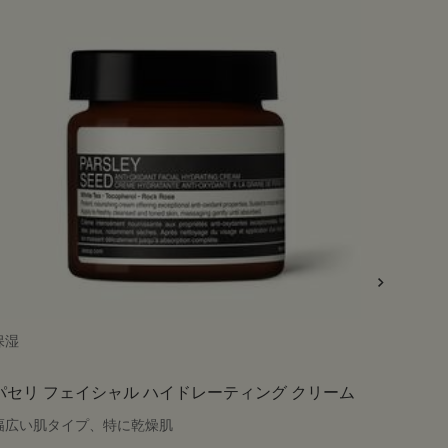
保湿
トリート
パセリ フェイシャル ハイドレーティング クリーム
パセリ
幅広い肌タイプ、特に乾燥肌
幅広い肌