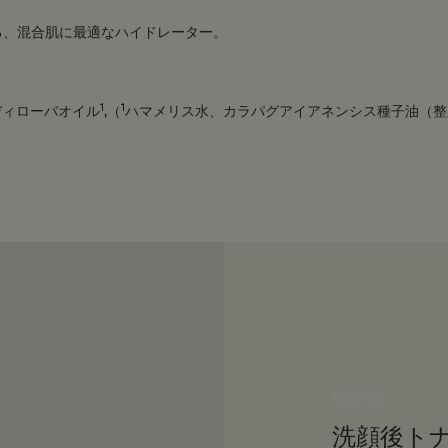
る、混合肌に最適なハイドレーター。
1
1
ディローバオイル
,（
ハマメリス水、カラパグアイアネンシス種子油（整
使用方法
洗顔後ト