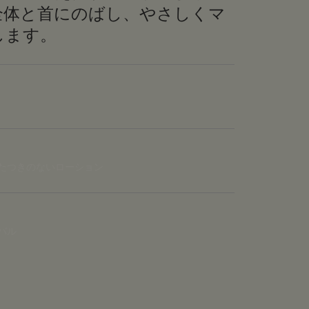
全体と首にのばし、やさしくマ
します。
たつきのないローション
バル