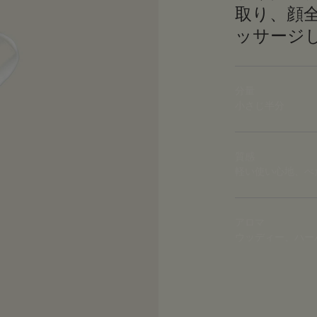
取り、顔
ッサージ
分量
小さじ半分
質感
軽い使い心地、べ
アロマ
ウッディー、ハー