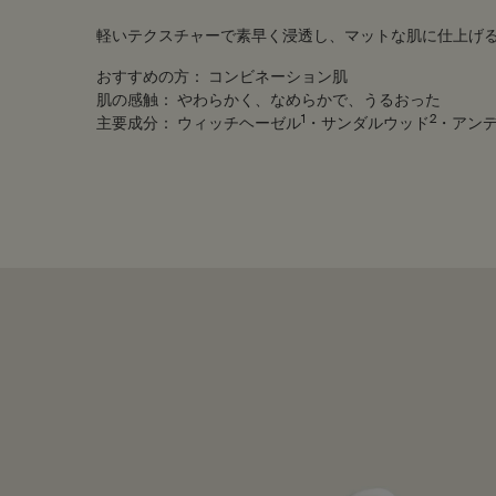
軽いテクスチャーで素早く浸透し、マットな肌に仕上げ
おすすめの方：
コンビネーション肌
肌の感触：
やわらかく、なめらかで、うるおった
1
2
主要成分：
ウィッチヘーゼル
・サンダルウッド
・アン
PDP Customer Service Banner
適用する方法