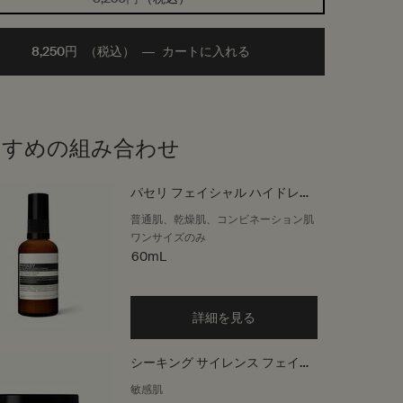
8,250円
（税込）
―
カートに入れる
Add the トゥーマインズ 
すすめの組み合わせ
パセリ フェイシャル ハイドレー
ター
普通肌、乾燥肌、コンビネーション肌
ワンサイズのみ
60mL
詳細を見る
シーキング サイレンス フェイシ
ャル ハイドレーター
敏感肌