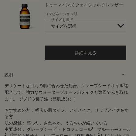
トゥーマインズ フェイシャル クレンザー
コンビネーション肌
サイズを選択
詳細を見る
PDP Tabs
説明
1
デリケートな目元の肌に合わせた配合。グレープシードオイル
を
配合して、強力なウォータープルーフのメイクも数回でふき取れ
1
ます。（
ブドウ種子油（整肌成分））
おすすめの方：
幅広い肌タイプ、アイメイク、リップメイクをす
る方
肌の感触：
整った、さわやか、うるおいが続いている
1
1
主要成分：
グレープシード
・トコフェロール
・ブルーカモミール
2
1
2
,（
ブドウ種子油、トコフェロール（整肌成分）
カミツレ油（香