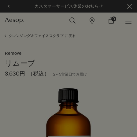
カスタマーサービス休業のお知らせ
0
店
カ
0 カート内の製
舗
ー
ト
メインコンテンツ
クレンジング＆フェイススクラブ に戻る
Remove
リムーブ
3,630円
（税込）
2～5営業日でお届け