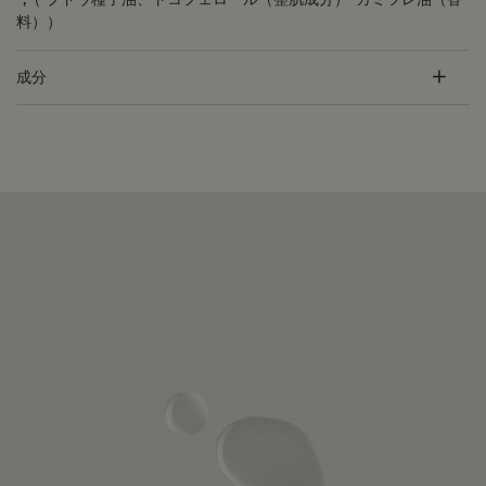
料））
成分
PDP Customer Service Banner
適用する方法