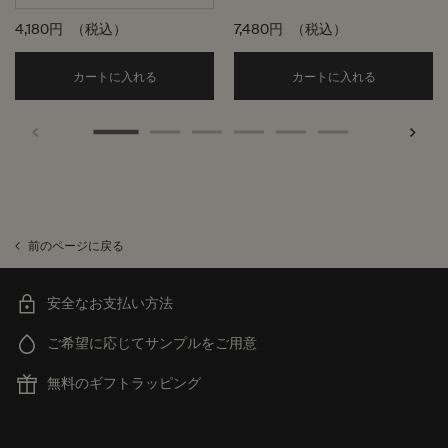
4,180円
（税込）
7,480円
（税込）
Add the アメージング フェイス クレンザー to c
Add the
カートに入れる
カートに入れる
前のページに戻る
安全なお支払い方法
ご希望に応じてサンプルをご用意
無料のギフトラッピング
フッターナビゲーション