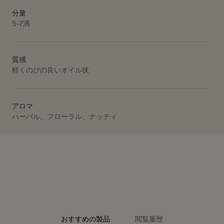
分量
5-7滴
質感
軽くのびの良いオイル状
アロマ
ハーバル、フローラル、ナッティ
PDP Video Fullscreen Flowplayer
PDP Slice 40/60
PDP Slice 60/40
PDP carousel range
PDP FAQ
PDP carousel with text
PDP Video Flowplayer just on mobile
PDP Slot with tabs
おすすめの製品
閲覧履歴