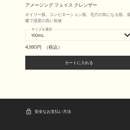
アメージング フェイス クレンザー
オイリー肌、コンビネーション肌、毛穴の気になる肌、
暖で湿度の高い気候
サイズを選択
4,180円
（税込）
カートに入れる
Add the アメージン
安全なお支払い方法
フッターナビゲーション