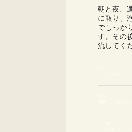
朝と夜、
に取り、
でしっか
す。その
流してく
分量
小さじ半分
質感
透明で、泡立ちの
アロマ
ハーバル、シトラ