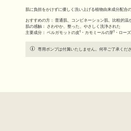
肌に負担をかけずに優しく洗い上げる植物由来成分配合
おすすめの方：
普通肌、コンビネーション肌、比較的温
肌の感触：
さわやか、整った、やさしく洗浄された
1
1
主要成分：
ベルガモットの皮
・カモミールの芽
・ローズ
専用ポンプは付属いたしません。何卒ご了承くだ
PDP Customer Service Banner
適用する方法