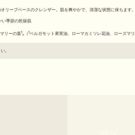
のオリーブベースのクレンザー。肌を爽やかで、清潔な状態に保ちます
かい季節の乾燥肌
1
1
マリーの葉
,,（
ベルガモット果実油、ローマカミツレ花油、ローズマリ
さい。
使用方法