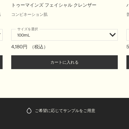
トゥーマインズ フェイシャル クレンザー
温
コンビネーション肌
サイズを選択
4,180円
（税込）
グ フェイス クレンザー to cart
カートに入れる
Add the トゥーマインズ フ
ご希望に応じてサンプルをご用意