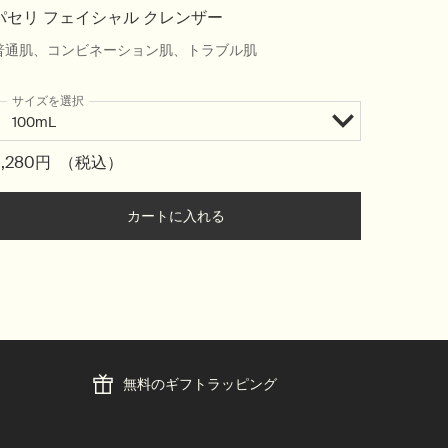
パセリ フェイシャル クレンザー
リムー
普通肌、コンビネーション肌、トラブル肌
幅広い肌
サイズを選択
ワンサイ
60mL
5,280円
（税込）
3,630
ェイシャル クレンザー to cart
カートに入れる
Add the パセリ フェイシャル クレンザ
無料のギフトラッピング