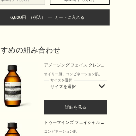
6,820円
（税込）
―
カートに入れる
Add the ファビュラス フェ
すすめの組み合わせ
アメージング フェイス クレンザ
ー
オイリー肌、コンビネーション肌、毛
穴の気になる肌、温暖で湿度の高い気
サイズを選択
候
詳細を見る
トゥーマインズ フェイシャル ク
レンザー
コンビネーション肌