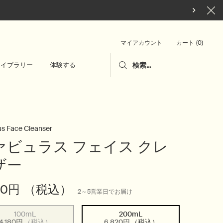
カート
0
マイアカウント
0 カート内の製品
ライブラリー
体験する
検索...
us Face Cleanser
ァビュラス フェイス クレ
ザー
20円
（税込）
2～5営業日でお届け
100mL
200mL
選択済み
商品バリエーションは在庫切れです,
, 1/2
選択済み
, 2/2
4,180円
（税込）
6,820円
（税込）