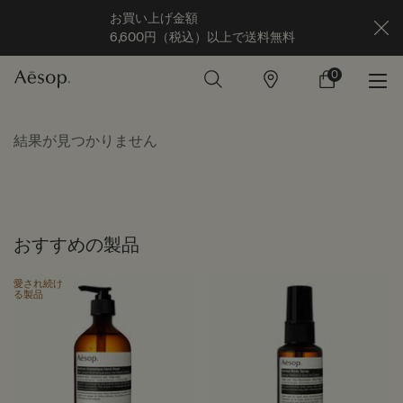
お買い上げ金額
6,600円（税込）以上で送料無料
0
店
カ
0 カート内の製
舗
ー
ト
メインコンテンツ
結果が見つかりません
おすすめの製品
愛され続け
る製品