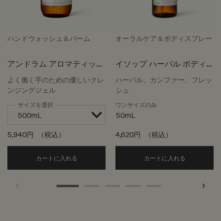
ハンドウォッシュ＆バーム
オーラルケア＆ボディスプレー
アンドラム アロマティック
イソップ ハーバル ボディ
ハンドウォッシュ
スプレー
よく働く手のための優しいクレ
ハーバル、カンファー、フレッ
ンジングジェル
シュ
サイズを選択
ワンサイズのみ
50mL
5,940円
（税込）
4,620円
（税込）
Add the アンドラム アロマティック ハンドウォッ
Add the
カートに入れる
カートに入れる