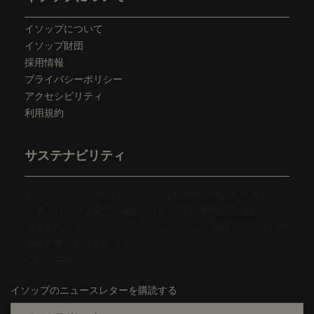
イソップについて
イソップ財団
採用情報
プライバシーポリシー
アクセシビリティ
利用規約
サステナビリティ
全てのイソップ製品はビーガン（動物由来成分不使用）で、
使用されている全ての成分においても、動物実験は行ってお
りません。イソップは、リーピングバニー認証並びにB corp
認証を取得しています。
詳しく見る
イソップのニュースレターを購読する