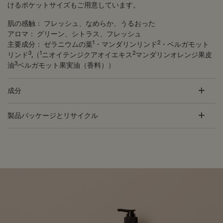
けるポケットサイズもご用意しています。
肌の感触：
フレッシュ、なめらか、うるおった
アロマ：
グリーン、シトラス、フレッシュ
1
2
主要成分：
ゼラニウムの葉
・マンダリンリンド
・ベルガモット
3
1
2
リンド
,（
ニオイテンジクアオイエキス
マンダリンオレンジ果皮
3
油
ベルガモット果実油（香料））
成分
製品パッケージとリサイクル
PDP Customer Service Banner
適用する方法