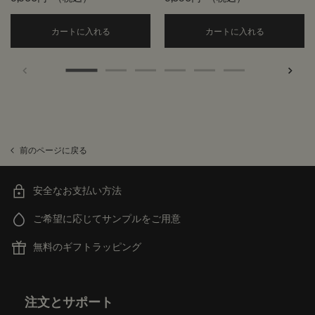
Add the アンドラム エクスペディエント ハンドジ
Add the
カートに入れる
カートに入れる
前のページに戻る
安全なお支払い方法
ご希望に応じてサンプルをご用意
無料のギフトラッピング
フッターナビゲーション
注文とサポート