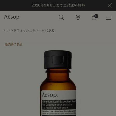
2026年9月8日まで全品送料無料
0
店
カ
0 カート内の製
舗
ー
ト
メインコンテンツ
ハンドウォッシュ＆バーム に戻る
販売終了製品