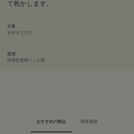
て乾かします。
分量
お好きなだけ
質感
揮発性透明ジェル状
PDP Video Fullscreen Flowplayer
PDP Slice 40/60
PDP Slice 60/40
PDP carousel range
PDP FAQ
PDP carousel with text
PDP Video Flowplayer just on mobile
PDP Slot with tabs
おすすめの製品
閲覧履歴