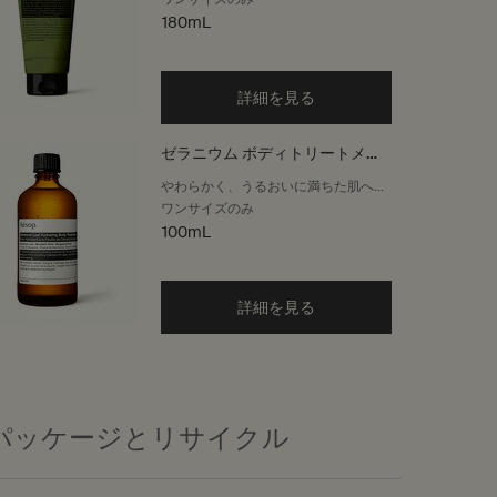
180mL
詳細を見る
ゼラニウム ボディトリートメン
ト
やわらかく、うるおいに満ちた肌へ導
くリッチなオイル
ワンサイズのみ
100mL
詳細を見る
パッケージとリサイクル