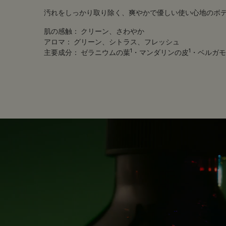
汚れをしっかり取り除く、爽やかで優しい使い心地のボ
肌の感触：
クリーン、さわやか
アロマ：
グリーン、シトラス、フレッシュ
1
1
主要成分：
ゼラニウムの葉
・マンダリンの皮
・ベルガモ
PDP Customer Service Banner
適用する方法