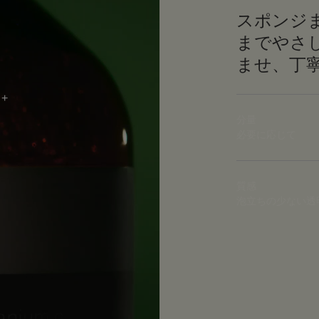
スポンジ
までやさ
ませ、丁
分量
必要に応じて
質感
泡立ちの少ない透