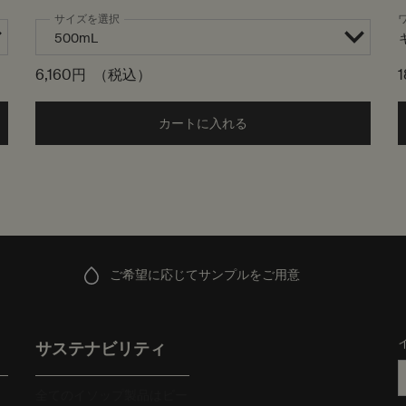
サイズを選択
6,160円
（税込）
1
 メランジュ ボディクレンザー to cart
カートに入れる
Add the ダマスカン ローズ
ご希望に応じてサンプルをご用意
サステナビリティ
全てのイソップ製品はビー