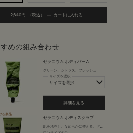
2,640円
（税込）
―
カートに入れる
Add the ゼラニウム ボディ
すすめの組み合わせ
ゼラニウム ボディバーム
グリーン、シトラス、フレッシュ
サイズを選択
詳細を見る
ける製品
ゼラニウム ボディスクラブ
肌を洗浄し、なめらかに整える、ざら
ざらした粒子入りのジェル
ワンサイズのみ