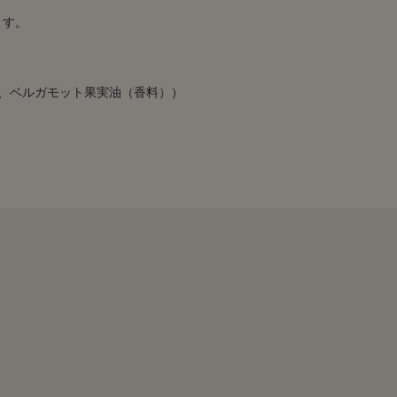
ます。
、ベルガモット果実油（香料））