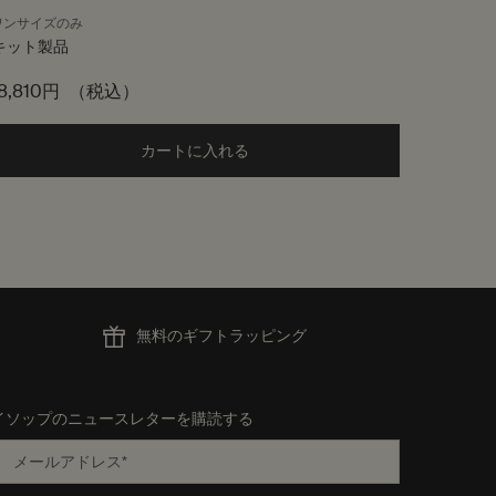
ワンサイズのみ
ワンサイ
キット製品
100mL
8,810円
（税込）
5,390
 ボディクレンザー to cart
カートに入れる
Add the ゼラニウム リーフ デュエット
無料のギフトラッピング
イソップのニュースレターを購読する
メールアドレス
*