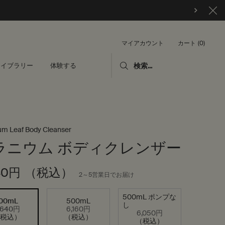
カート
0
マイアカウント
0 カート内の製品
ライブラリー
体験する
検索...
um Leaf Body Cleanser
ラニウム ボディクレンザー
40円
（税込）
2～5営業日でお届け
500mL ポンプな
100mL
500mL
し
,640円
6,160円
選択済み
, 1/3
選択済み
, 2/3
選択済み
, 3/3
6,050円
（税込）
（税込）
（税込）