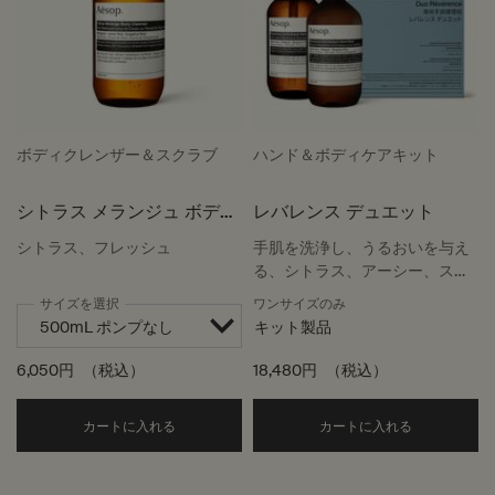
ボディクレンザー＆スクラブ
ハンド＆ボディケアキット
シトラス メランジュ ボディ
レバレンス デュエット
クレンザー
シトラス、フレッシュ
手肌を洗浄し、うるおいを与え
る、シトラス、アーシー、スモ
ーキーな香りのデュオ
サイズを選択
ワンサイズのみ
キット製品
6,050円
（税込）
18,480円
（税込）
Add the シトラス メランジュ ボディクレンザー t
Add the 
カートに入れる
カートに入れる