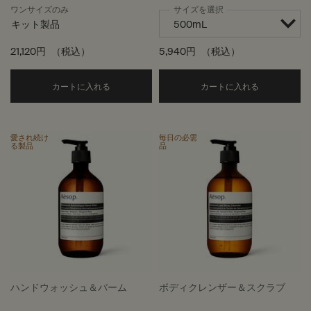
ワンサイズのみ
サイズを選択
キット製品
21,120円
（税込）
5,940円
（税込）
Add the リフレッシング レヴェリーズ to cart
Add the
カートに入れる
カートに入れる
愛され続け
毎日の必需
る製品
品
ハンドウォッシュ＆バーム
ボディクレンザー＆スクラブ