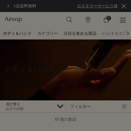
カスタマーサービス休業のお知らせ
0
店
カ
0 カート内の製
舗
ー
ト
メインコンテンツ
ボディ＆ハンド
カテゴリー
注目を集める製品
ハンド＆ボディ
ボディ＆ハンド
並び替え
フィルター
フィルターメニュー
61 個の製品