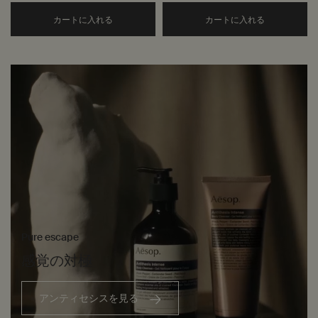
Add the グレイシャス グリーティング トリオ to
フレッシュ
カートに入れる
カートに入れる
Pure escape
感覚の対極
アンティセシスを見る