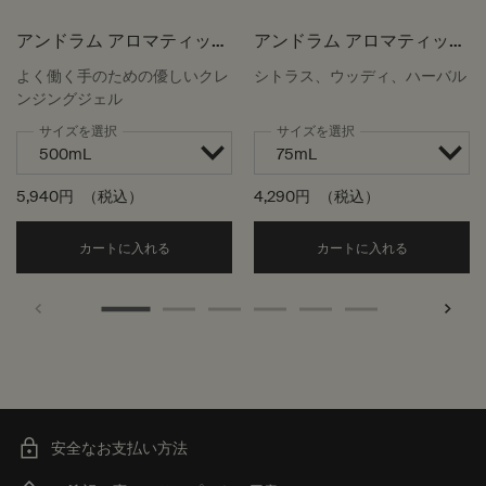
アンドラム アロマティック
アンドラム アロマティック
ハンドウォッシュ
ハンドバーム
よく働く手のための優しいクレ
シトラス、ウッディ、ハーバル
ンジングジェル
サイズを選択
サイズを選択
5,940円
（税込）
4,290円
（税込）
Add the アンドラム アロマティック ハンドウォッ
Add the
カートに入れる
カートに入れる
安全なお支払い方法