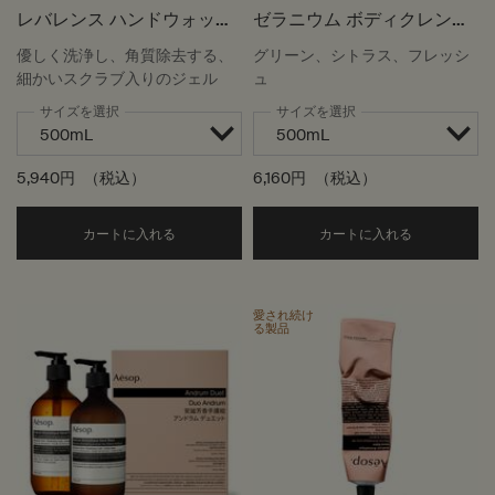
レバレンス ハンドウォッシ
ゼラニウム ボディクレンザ
ュ
ー
優しく洗浄し、角質除去する、
グリーン、シトラス、フレッシ
細かいスクラブ入りのジェル
ュ
サイズを選択
サイズを選択
5,940円
（税込）
6,160円
（税込）
Add the レバレンス ハンドウォッシュ to cart
Add the
カートに入れる
カートに入れる
愛され続け
る製品