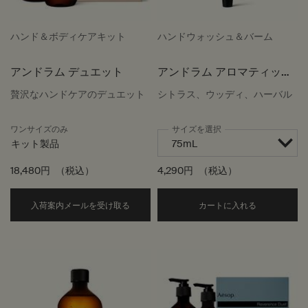
ハンド＆ボディケアキット
ハンドウォッシュ＆バーム
アンドラム デュエット
アンドラム アロマティック
ハンドバーム
贅沢なハンドケアのデュエット
シトラス、ウッディ、ハーバル
ワンサイズのみ
サイズを選択
キット製品
18,480円
（税込）
4,290円
（税込）
アンドラム デュエット が利用可能な場
Add the
入荷案内メールを受け取る
カートに入れる