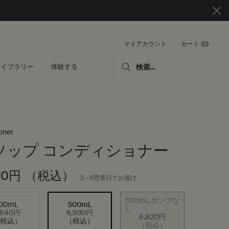
カート
0
マイアカウント
0 カート内の製品
ライブラリー
体験する
検索...
oner
ソップ コンディショナー
30円
（税込）
2～5営業日でお届け
500mL ポンプな
100mL
500mL
し
,640円
6,930円
選択済み
, 1/3
選択済み
, 2/3
選択済み
商品バリエーションは在
, 3/3
6,820円
（税込）
（税込）
（税込）