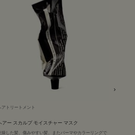
ヘアトリートメント
ヘアトリ
ヘアー スカルプ モイスチャー マスク
シダー
乾燥した髪、傷みやすい髪、またパーマやカラーリングで
乾燥、か