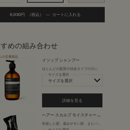
6,930円
（税込）
―
カートに入れる
Add the イソップ コンディシ
すすめの組み合わせ
ムの定番製品
イソップ シャンプー
ほとんどの髪質や頭皮タイプの方に
サイズを選択
詳細を見る
ヘアー スカルプ モイスチャー マ
スク
乾燥した髪、傷みやすい髪、またパー
マやカラーリングで傷んだ髪に
サイズを選択