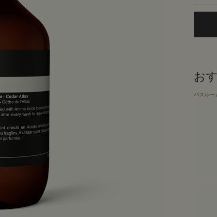
お
バスルー