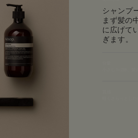
シャンプ
まず髪の
に広げて
ぎます。
分量
小さじ 1~2杯。
質感
軽くさらっとした