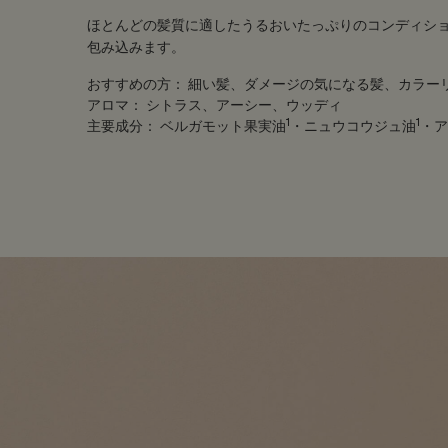
ほとんどの髪質に適したうるおいたっぷりのコンディシ
包み込みます。
おすすめの方：
細い髪、ダメージの気になる髪、カラー
アロマ：
シトラス、アーシー、ウッディ
1
1
主要成分：
ベルガモット果実油
・ニュウコウジュ油
・ア
PDP Customer Service Banner
適用する方法