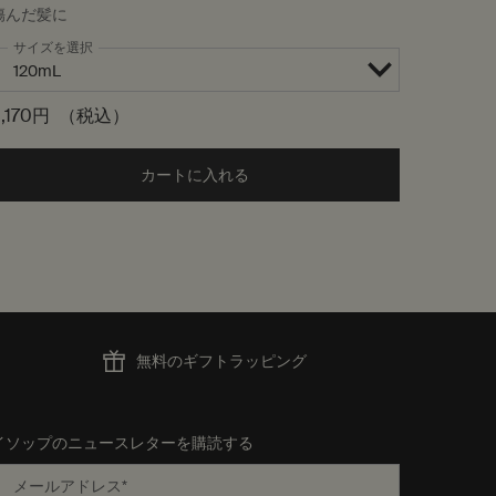
傷んだ髪に
サイズを選択
ワンサイ
25mL
,170円
（税込）
5,390
to cart
カートに入れる
Add the ヘアー スカルプ モイスチャー
無料のギフトラッピング
イソップのニュースレターを購読する
メールアドレス
*