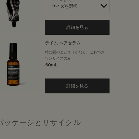
詳細を見る
テイム ヘアセラム
特に髪のまとまりがなく、ごわつきが
気になる方に
ワンサイズのみ
60mL
詳細を見る
パッケージとリサイクル