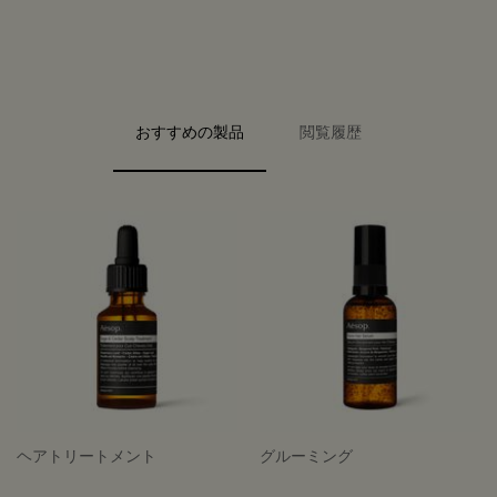
PDP Video Fullscreen Flowplayer
PDP Slice 40/60
PDP Slice 60/40
PDP carousel range
PDP FAQ
PDP carousel with text
PDP Video Flowplayer just on mobile
PDP Slot with tabs
おすすめの製品
閲覧履歴
ヘアトリートメント
グルーミング