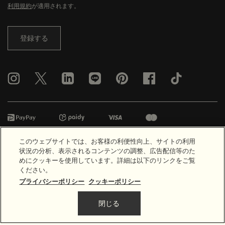
利用規約
が適用されます。
登録する
楽天ペイ
代金引換
このウェブサイトでは、お客様の利便性向上、サイトの利用
状況の分析、表示されるコンテンツの調整、広告配信等のた
めにクッキーを使用しています。詳細は以下のリンクをご覧
© Aesop
ください。
プライバシーポリシー
クッキーポリシー
利用規約
プライバシーポリシー
特定商取引法に基づく表示
なりすましアカウントに対するご注意のお願い
全製品一覧
サイトマップ
閉じる
5,170円
（税込）
―
カートに入れる
Add the ヘアー