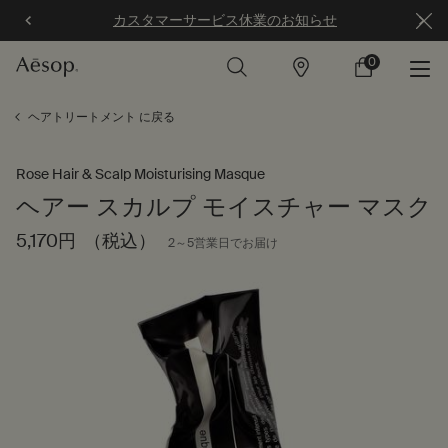
カスタマーサービス休業のお知らせ
0
店
カ
0 カート内の製
舗
ー
ト
メインコンテンツ
ヘアトリートメント に戻る
Rose Hair & Scalp Moisturising Masque
ヘアー スカルプ モイスチャー マスク
5,170円
（税込）
2～5営業日でお届け