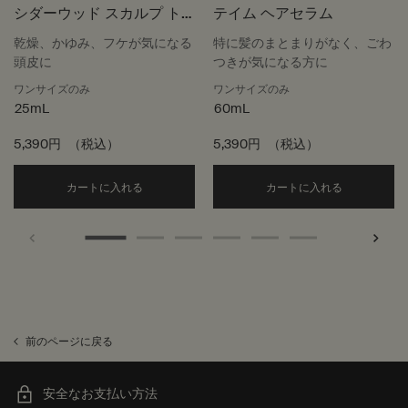
シダーウッド スカルプ ト
テイム ヘアセラム
リートメント
乾燥、かゆみ、フケが気になる
特に髪のまとまりがなく、ごわ
頭皮に
つきが気になる方に
ワンサイズのみ
ワンサイズのみ
25mL
60mL
5,390円
（税込）
5,390円
（税込）
Add the シダーウッド スカルプ トリートメント t
Add the 
カートに入れる
カートに入れる
前のページに戻る
安全なお支払い方法