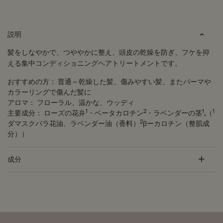
PDP Tabs
説明
髪をしなやかで、つややかに整え、頭皮の乾燥を防ぎ、フケを抑
える集中コンディショニングヘアトリートメントです。
おすすめの方：
普通～乾燥した髪、傷みやすい髪、またパーマや
カラーリングで傷んだ髪に
アロマ：
フローラル、温かな、ウッディ
1
2
1
1
主要成分：
ローズの花弁
・ベータカロチン
・ラベンダーの茎
,（
2
ダマスクバラ花油、ラベンダー油（香料）
βーカロチン（整肌成
分））
成分
PDP Customer Service Banner
適用する方法